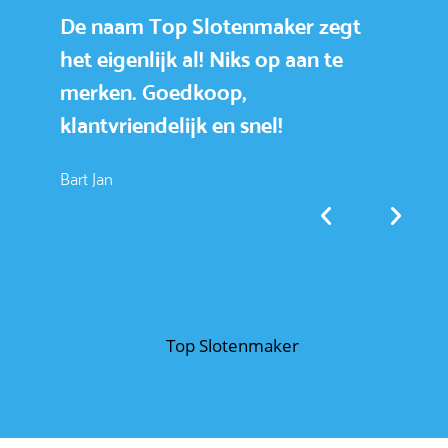
De naam Top Slotenmaker zegt
To
het eigenlijk al! Niks op aan te
e
merken. Goedkoop,
k
klantvriendelijk en snel!
sn
a
Bart Jan
Ab