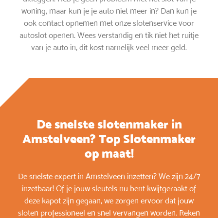
woning, maar kun je je auto niet meer in? Dan kun je
ook contact opnemen met onze slotenservice voor
autoslot openen. Wees verstandig en tik niet het ruitje
van je auto in, dit kost namelijk veel meer geld.
De snelste slotenmaker in
Amstelveen? Top Slotenmaker
op maat!
De snelste expert in Amstelveen inzetten? We zijn 24/7
inzetbaar! Of je jouw sleutels nu bent kwijtgeraakt of
deze kapot zijn gegaan, we zorgen ervoor dat jouw
sloten professioneel en snel vervangen worden. Reken