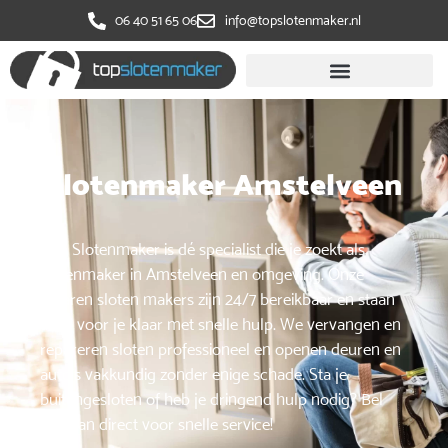
‭06 40 51 65 06
info@topslotenmaker.nl
Slotenmaker Amstelveen
Top Slotenmaker is dé specialist die je zoekt als
slotenmaker in Amstelveen en omgeving. Onze
ervaren sloten makers zijn 24/7 bereikbaar en staan
altijd voor je klaar met snelle hulp. We vervangen en
repareren sloten professioneel en openen deuren en
auto’s vakkundig zonder enige schade. Sta je
buitengesloten of heb je dringend hulp nodig? Bel
ons dan direct voor snelle service!