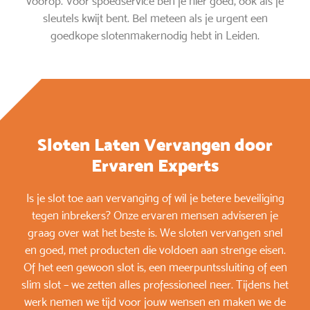
voorop. Voor spoedservice ben je hier goed, ook als je
sleutels kwijt bent. Bel meteen als je urgent een
goedkope slotenmakernodig hebt in Leiden.
Sloten Laten Vervangen door
Ervaren Experts
Is je slot toe aan vervanging of wil je betere beveiliging
tegen inbrekers? Onze ervaren mensen adviseren je
graag over wat het beste is. We sloten vervangen snel
en goed, met producten die voldoen aan strenge eisen.
Of het een gewoon slot is, een meerpuntssluiting of een
slim slot – we zetten alles professioneel neer. Tijdens het
werk nemen we tijd voor jouw wensen en maken we de