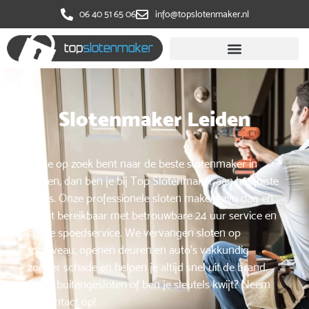
‭06 40 51 65 06
info@topslotenmaker.nl
Slotenmaker Leiden
Als je op zoek bent naar de beste slotenmaker in
Leiden, dan ben je bij Top Slotenmaker aan het juiste
adres. Onze professionele sloten makers zijn dag en
nacht bereikbaar met betrouwbare 24 uur service en
snelle spoedservice. We vervangen sloten op
topniveau, openen deuren en auto’s vakkundig
zonder schade en helpen je altijd snel uit de brand.
Sta je buitengesloten of ben je sleutels kwijt? Neem
nu contact op!