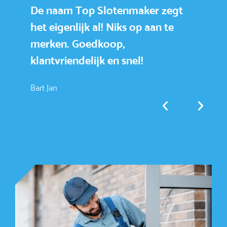
De naam Top Slotenmaker zegt
To
het eigenlijk al! Niks op aan te
e
merken. Goedkoop,
k
klantvriendelijk en snel!
sn
a
Bart Jan
Ab