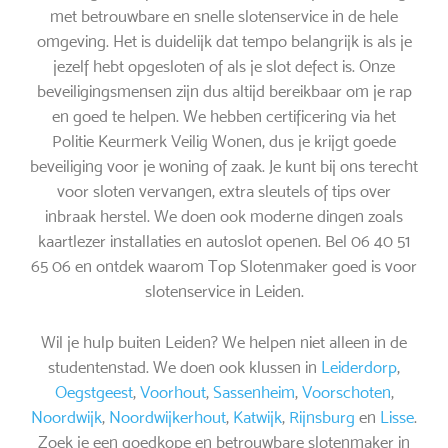
met betrouwbare en snelle slotenservice in de hele
omgeving. Het is duidelijk dat tempo belangrijk is als je
jezelf hebt opgesloten of als je slot defect is. Onze
beveiligingsmensen zijn dus altijd bereikbaar om je rap
en goed te helpen. We hebben certificering via het
Politie Keurmerk Veilig Wonen, dus je krijgt goede
beveiliging voor je woning of zaak. Je kunt bij ons terecht
voor sloten vervangen, extra sleutels of tips over
inbraak herstel. We doen ook moderne dingen zoals
kaartlezer installaties en autoslot openen. Bel 06 40 51
65 06 en ontdek waarom Top Slotenmaker goed is voor
slotenservice in Leiden.
Wil je hulp buiten Leiden? We helpen niet alleen in de
studentenstad. We doen ook klussen in
Leiderdorp
,
Oegstgeest
,
Voorhout
,
Sassenheim
,
Voorschoten
,
Noordwijk
,
Noordwijkerhout
,
Katwijk
,
Rijnsburg
en
Lisse
.
Zoek je een goedkope en betrouwbare slotenmaker in