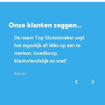
Onze klanten zeggen...
De naam Top Slotenmaker zegt
To
het eigenlijk al! Niks op aan te
e
merken. Goedkoop,
k
klantvriendelijk en snel!
sn
a
Bart Jan
Ab