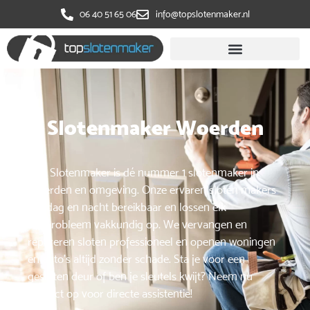
‭06 40 51 65 06
info@topslotenmaker.nl
Slotenmaker Woerden
Top Slotenmaker is dé nummer 1 slotenmaker in
Woerden en omgeving. Onze ervaren sloten makers
zijn dag en nacht bereikbaar en lossen elk
slotprobleem vakkundig op. We vervangen en
repareren sloten professioneel en openen woningen
en auto’s altijd zonder schade. Sta je voor een
gesloten deur of ben je sleutels kwijt? Neem nu
contact op voor directe assistentie!