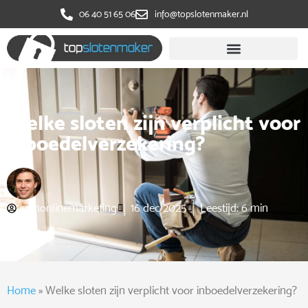
‭06 40 51 65 06
info@topslotenmaker.nl
Welke sloten zijn verplicht voor
inboedelverzekering?
samonlinemarketing
16 dec 2025
Leestijd: 6 min
Home
»
Welke sloten zijn verplicht voor inboedelverzekering?