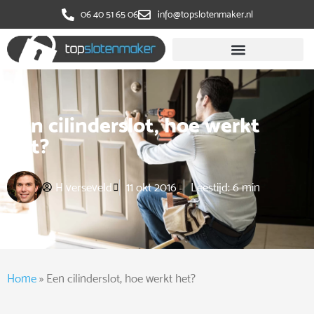
‭06 40 51 65 06
info@topslotenmaker.nl
Een cilinderslot, hoe werkt
het?
H verseveld
11 okt 2016
Leestijd: 6 min
Home
»
Een cilinderslot, hoe werkt het?