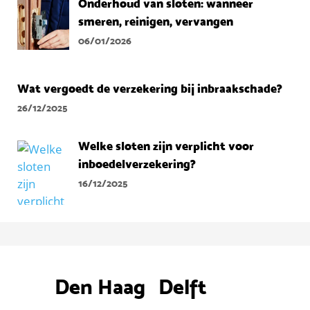
Onderhoud van sloten: wanneer
smeren, reinigen, vervangen
06/01/2026
Wat vergoedt de verzekering bij inbraakschade?
26/12/2025
Welke sloten zijn verplicht voor
inboedelverzekering?
16/12/2025
Den Haag
Delft